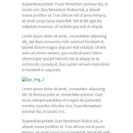
Suspendisse potenti. Fusce fermentum pulvinar dui, in
iaculis orci. Duis fermentum finibus nisl, a aliquet
massa porttitor ut. Cras ultrices nisl ut purus tempus,
sit amet cursus lacus imperdiet. Sed et elit eget dui
vulputate maximus. Ut sodales quis erat at aliquet.
Lorem ipsum dolor sit amet, consectetuer adipiscing
elit, sed diam nonummy nibh euismod tincidunt ut
laoreet dolore magna aliquam erat volutpat. Ut wisi
enim ad minim veniam, quis nostrud exerci tation
ullamcorper suscipit lobortis nisl ut aliquip ex ea
commodo consequat. Duis autem vel eum iriure dolor
in hendrerit in vulputate.
Lorem ipsum dolor sit amet, consectetur adipiscing
elit. Ut rhoncus justo ac consectetur pulvinar. Cum
sociis natoque penatibus et magnis dis parturient
montes, nascetur ridiculus mus. Fusce fermentum
pulvinar dui, in iaculis orci.
Suspendisse potenti. Duis fermentum finibus nisl, a
aliquet massa porttitor ut. Cras ultrices nisl ut purus
tempus, sit amet cursus lacus imperdiet. Sed et elit eget