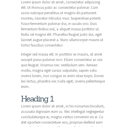
Lorem ipsum dolor sit amet, consectetur adipiscing
elit. Ut rhoncus justo ac consectetur pulvinar. Cum
sociis natoque penatibus et magnis dis parturient
montes, nascetur ridiculus mus. Suspendisse potenti.
Fusce fermentum pulvinar dui, in iaculis orci. Duis
fermentum finibus nisl, a aliquet massa porttitor ut.
Nulla vel magna elit. Phasellus feugiat justo dui, eget
laoreet augue placerat a. Nunc ullamcorper mauris ut
tortor faucibus consectetur.
Integer sed massa elit. In porttitor ex mauris, sit amet
suscipit purus pulvinar non. Etiam consectetur ac nisi
quis feugiat. Vivamus nec vestibulum sem. Aenean
mollis, magna eget cursus vulputate, sapien odio
viverra lorem, non congue ex enim vitae turpis. Donec
leo lectus, pharetra nec nulla eget, viverra pellentesque
enim.
Heading 1
Lorem ipsum dolor sit amet, in his nonumes tincidunt,
accusata dignissim eum cu. Nec intellegat neglegentur
concludaturque ei, magna veritus convenire vix ei. Cu
stet oportere consectetuer eos, propriae eleifend eam