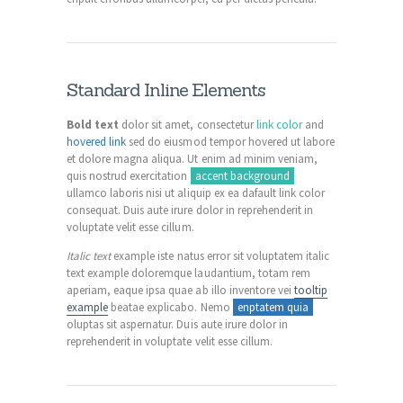
Standard Inline Elements
Bold text
dolor sit amet, consectetur
link color
and
hovered link
sed do eiusmod tempor hovered ut labore
et dolore magna aliqua. Ut enim ad minim veniam,
quis nostrud exercitation
accent background
ullamco laboris nisi ut aliquip ex ea dafault link color
consequat. Duis aute irure dolor in reprehenderit in
voluptate velit esse cillum.
Italic text
example iste natus error sit voluptatem italic
text example doloremque laudantium, totam rem
aperiam, eaque ipsa quae ab illo inventore vei
tooltip
example
beatae explicabo. Nemo
enptatem quia
oluptas sit aspernatur. Duis aute irure dolor in
reprehenderit in voluptate velit esse cillum.