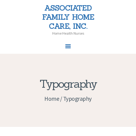
ASSOCIATED
ASSOCIATED FAMILY HOME CARE,
FAMILY HOME
INC.
CARE, INC.
Home Health Nurses
Home Health Nurses
HOME
SERVICES
Typography
PATIENT CHOICE
LAW
Home
Typography
PEDIATRICS
NEWS
CAREERS
CONTACT US