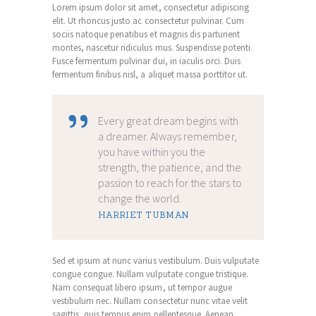
Lorem ipsum dolor sit amet, consectetur adipiscing
elit. Ut rhoncus justo ac consectetur pulvinar. Cum
sociis natoque penatibus et magnis dis parturient
montes, nascetur ridiculus mus. Suspendisse potenti.
Fusce fermentum pulvinar dui, in iaculis orci. Duis
fermentum finibus nisl, a aliquet massa porttitor ut.
Every great dream begins with
a dreamer. Always remember,
you have within you the
strength, the patience, and the
passion to reach for the stars to
change the world.
HARRIET TUBMAN
Sed et ipsum at nunc varius vestibulum. Duis vulputate
congue congue. Nullam vulputate congue tristique.
Nam consequat libero ipsum, ut tempor augue
vestibulum nec. Nullam consectetur nunc vitae velit
sagittis, quis tempus enim pellentesque. Aenean